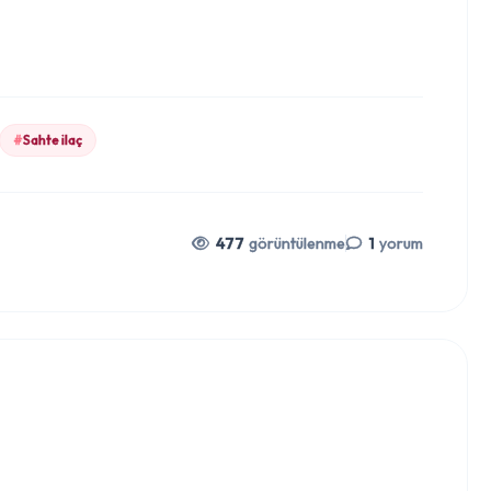
#
Sahte ilaç
477
görüntülenme
1
yorum