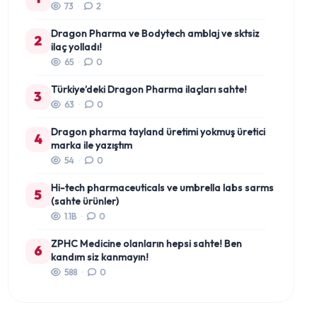
73
·
2
Dragon Pharma ve Bodytech amblaj ve sktsiz
2
ilaç yolladı!
65
·
0
Türkiye’deki Dragon Pharma ilaçları sahte!
3
63
·
0
Dragon pharma tayland üretimi yokmuş üretici
4
marka ile yazıştım
54
·
0
Hi-tech pharmaceuticals ve umbrella labs sarms
5
(sahte ürünler)
1.1B
·
0
ZPHC Medicine olanların hepsi sahte! Ben
6
kandım siz kanmayın!
588
·
0