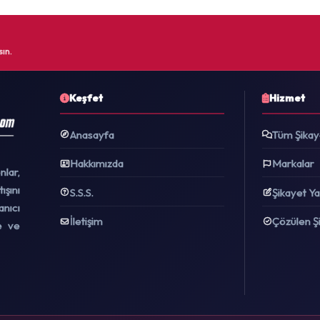
ın.
Keşfet
Hizmet
Anasayfa
Tüm Şikay
Hakkımızda
Markalar
nlar,
şını
S.S.S.
Şikayet Y
nıcı
İletişim
Çözülen Ş
me ve