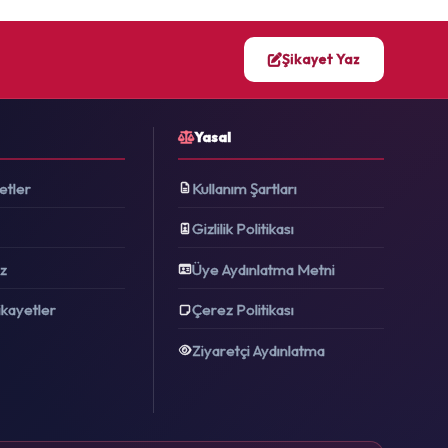
Şikayet Yaz
Yasal
etler
Kullanım Şartları
Gizlilik Politikası
az
Üye Aydınlatma Metni
ikayetler
Çerez Politikası
Ziyaretçi Aydınlatma