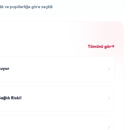
lık ve popülerliğe göre seçildi
Tümünü gör
muyor
ağlık Riski!