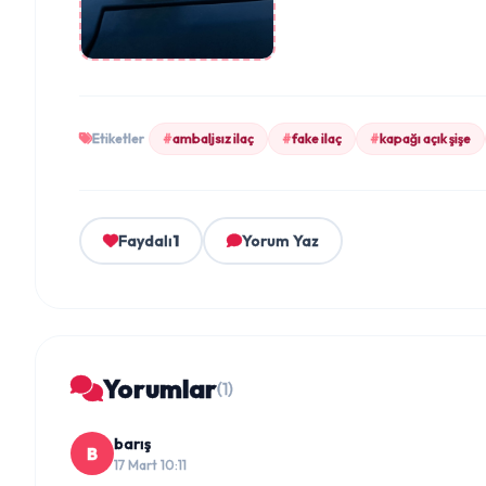
Etiketler
#
ambaljsız ilaç
#
fake ilaç
#
kapağı açık şişe
Faydalı
1
Yorum Yaz
Yorumlar
(1)
barış
B
17 Mart 10:11