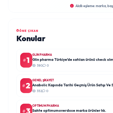
Akıllı eşleme: marka, baş
ÖNE ÇIKAN
Konular
GLIN PHARMA
1
Glin pharma Türkiye'de satılan ürünü check ol
#
380
0
GENEL ŞIKAYET
2
Anabolic Kapında Tarihi Geçmiş Ürün Satışı Ve S
#
352
0
OPTIMUM PHARMA
3
Sahte optimumoverdose marka ürünler hk.
#