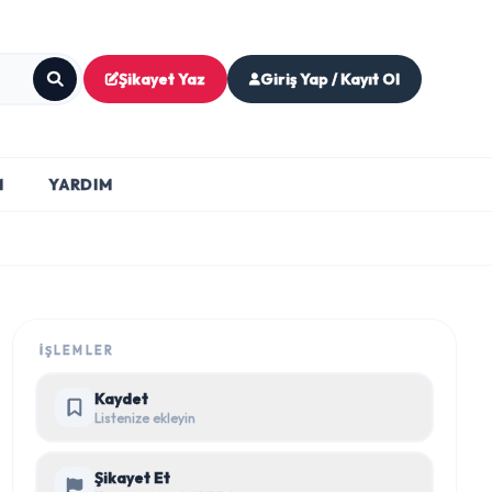
Şikayet Yaz
Giriş Yap / Kayıt Ol
M
YARDIM
İŞLEMLER
Kaydet
Listenize ekleyin
Şikayet Et