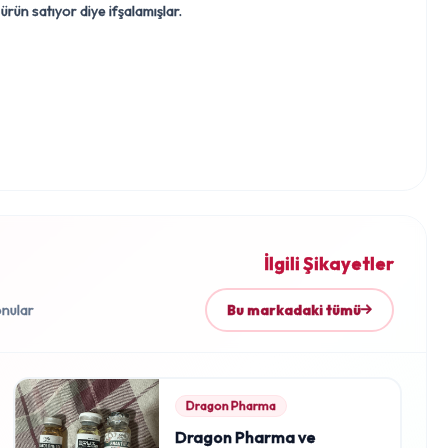
 ürün satıyor diye ifşalamışlar.
s aldık iyi bir para ödedik kendisine, sarms'lar için Bodytech
ğunu söyledi. Peptidlere gelirsek büyük ihtimal ile içlerinde
e sonra peptidleri kesmek zorunda kaldım ciddi bir ödem ve
rümün son haftalarında ekledim ürünlerin etkili olup olmadığını
İlgili Şikayetler
onular
Bu markadaki tümü
Dragon Pharma
Dragon Pharma ve