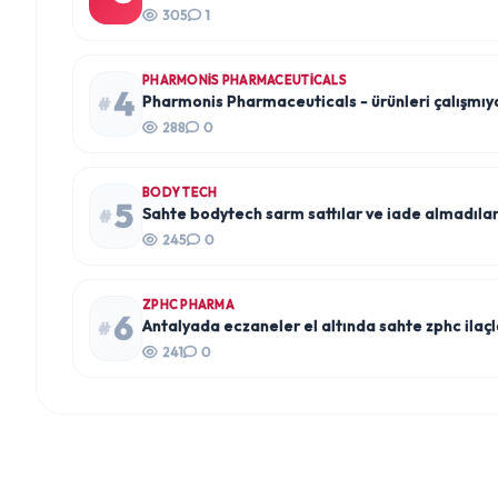
305
1
PHARMONIS PHARMACEUTICALS
4
Pharmonis Pharmaceuticals - ürünleri çalışmıyo
#
288
0
BODY TECH
5
Sahte bodytech sarm sattılar ve iade almadıla
#
245
0
ZPHC PHARMA
6
Antalyada eczaneler el altında sahte zphc ilaçl
#
241
0