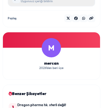
Uygunsuz içeriği bildirin
Paylaş
M
mercan
2026'den beri üye
Benzer Şikayetler
Dragon pharma hk. steril değil!
1